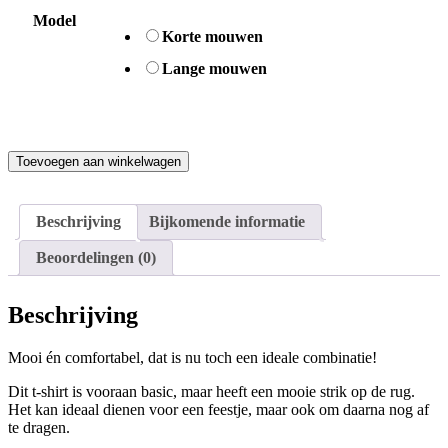
Model
Korte mouwen
Lange mouwen
Amelie
Toevoegen aan winkelwagen
-
Flesgroen
aantal
Beschrijving
Bijkomende informatie
Beoordelingen (0)
Beschrijving
Mooi én comfortabel, dat is nu toch een ideale combinatie!
Dit t-shirt is vooraan basic, maar heeft een mooie strik op de rug.
Het kan ideaal dienen voor een feestje, maar ook om daarna nog af
te dragen.