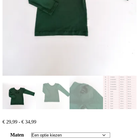
Prijsklasse:
€
29,99
-
€
34,99
€ 29,99
tot
Maten
€ 34,99