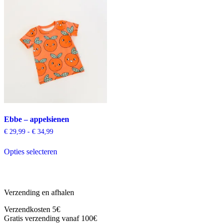
Deze
Deze
optie
optie
kan
kan
gekozen
gekozen
worden
worden
op
op
de
de
productpagina
productpagina
Ebbe – appelsienen
Prijsklasse:
€
29,99
-
€
34,99
€ 29,99
Dit
tot
Opties selecteren
product
€ 34,99
heeft
meerdere
variaties.
Deze
Verzending en afhalen
optie
kan
Verzendkosten 5€
gekozen
Gratis verzending vanaf 100€