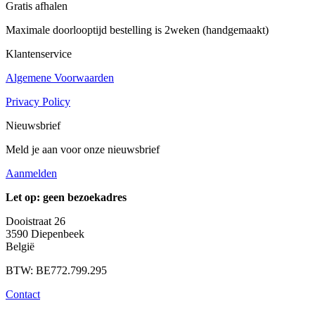
worden
Gratis afhalen
op
de
Maximale doorlooptijd bestelling is 2weken (handgemaakt)
productpagina
Klantenservice
Algemene Voorwaarden
Privacy Policy
Nieuwsbrief
Meld je aan voor onze nieuwsbrief
Aanmelden
Let op: geen bezoekadres
Dooistraat 26
3590 Diepenbeek
België
BTW: BE772.799.295
Contact